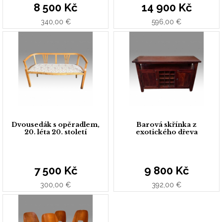
8 500 Kč
14 900 Kč
340,00 €
596,00 €
Dvousedák s opěradlem,
Barová skřínka z
20. léta 20. století
exotického dřeva
7 500 Kč
9 800 Kč
300,00 €
392,00 €