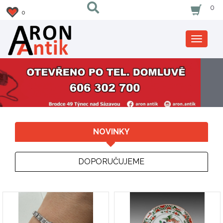
0
0
Zobrazi
nabidku
NOVINKY
DOPORUČUJEME