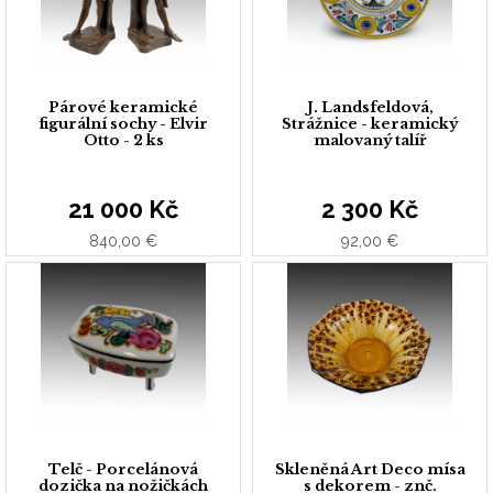
Párové keramické
J. Landsfeldová,
figurální sochy - Elvir
Strážnice - keramický
Otto - 2 ks
malovaný talíř
21 000 Kč
2 300 Kč
840,00 €
92,00 €
Telč - Porcelánová
Skleněná Art Deco mísa
dozička na nožičkách
s dekorem - znč.