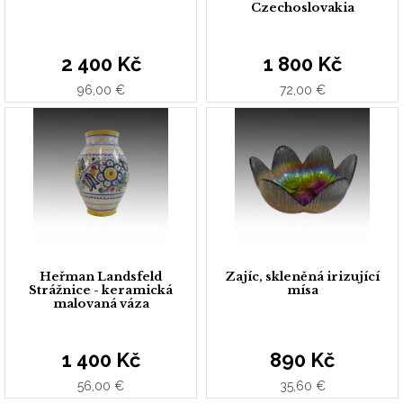
Czechoslovakia
2 400 Kč
1 800 Kč
96,00 €
72,00 €
Heřman Landsfeld
Zajíc, skleněná irizující
Strážnice - keramická
mísa
malovaná váza
1 400 Kč
890 Kč
56,00 €
35,60 €