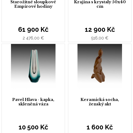
Starožitné sloupkové
Krajina s krystaly 50x40
Empírové hodiny
cm
61 900 Kč
12 900 Kč
2 476,00 €
516,00 €
Pavel Hlava - kapka,
Keramická socha,
skleněná váza
ženský akt
10 500 Kč
1 600 Kč