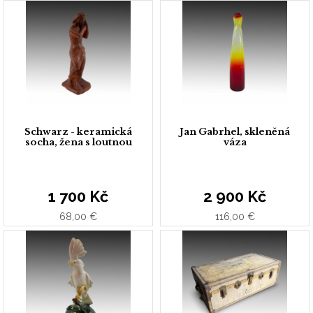
Schwarz - keramická
Jan Gabrhel, skleněná
socha, žena s loutnou
váza
1 700 Kč
2 900 Kč
68,00 €
116,00 €