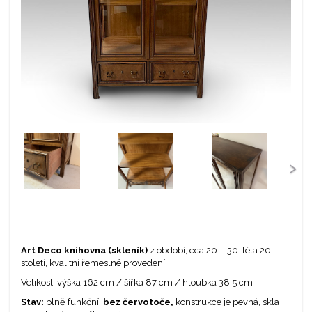
‹
›
Art Deco knihovna (skleník)
z období, cca 20. - 30. léta 20.
století, kvalitní řemeslné provedení.
Velikost: výška 162 cm / šířka 87 cm / hloubka 38.5 cm
Stav:
plně funkční,
bez červotoče,
konstrukce je pevná, skla