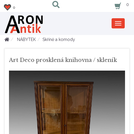
0
0
Zobrazi
nabidku
NÁBYTEK
Skříně a komody
Art Deco prosklená knihovna / skleník