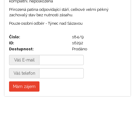
kompletní, nepoškozená
Přirozená patina odpovídající stáří, celkově velmi pěkný
zachovalý stav bez nutnosti zásahu.
Pouze osobní odběr - Týnec nad Sázavou
Číslo:
184/9
ID:
16292
Dostupnost:
Prodáno
Váš E-mail
Váš telefon
Mám zájem