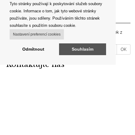
Tyto stránky používají k poskytování služeb soubory
cookie. Informace o tom, jak tyto webové stránky
Newsletter
používáte, jsou sdíleny. Používáním těchto stránek
souhlasíte s použitím souboru cookie.
Zadejte prosím vaší emailovou adresu pro zasílání novinek z
Nastavení preferencí cookies
našeho shopu.
VáĹˇ
Odmítnout
Souhlasím
OK
email
Kontaktujte nás
ARON ANTIK
Brodce 49, 257 41 Týnec nad Sázavou
telefon: +420 606 302 700
E-mail:
info@aron-antik.cz
IČO: 69560919
Odkazy
O nás