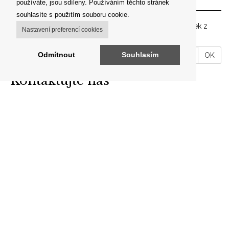
používáte, jsou sdíleny. Používáním těchto stránek
souhlasíte s použitím souboru cookie.
Zadejte prosím vaší emailovou adresu pro zasílání novinek z
Nastavení preferencí cookies
našeho shopu.
VáĹˇ
Odmítnout
Souhlasím
OK
email
Kontaktujte nás
ARON ANTIK
Brodce 49, 257 41 Týnec nad Sázavou
telefon: +420 606 302 700
E-mail:
info@aron-antik.cz
IČO: 69560919
Odkazy
O nás
Kontakty
Obchodní podmínky