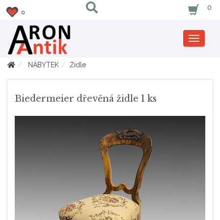
0
0
Zobrazi
nabidku
NÁBYTEK
Židle
Biedermeier dřevěná židle 1 ks