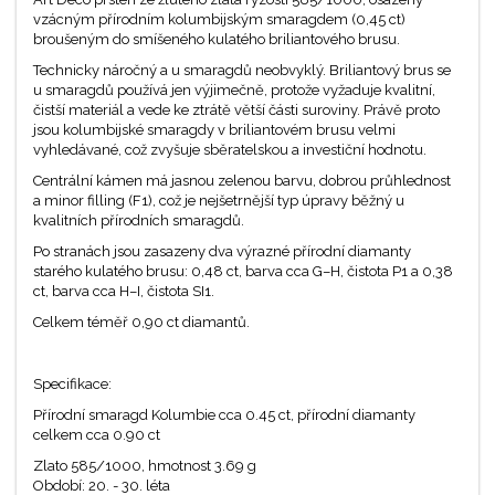
vzácným přírodním kolumbijským smaragdem (0,45 ct)
broušeným do smíšeného kulatého briliantového brusu.
Technicky náročný a u smaragdů neobvyklý. Briliantový brus se
u smaragdů používá jen výjimečně, protože vyžaduje kvalitní,
čistší materiál a vede ke ztrátě větší části suroviny. Právě proto
jsou kolumbijské smaragdy v briliantovém brusu velmi
vyhledávané, což zvyšuje sběratelskou a investiční hodnotu.
Centrální kámen má jasnou zelenou barvu, dobrou průhlednost
a minor filling (F1), což je nejšetrnější typ úpravy běžný u
kvalitních přírodních smaragdů.
Po stranách jsou zasazeny dva výrazné přírodní diamanty
starého kulatého brusu: 0,48 ct, barva cca G–H, čistota P1 a 0,38
ct, barva cca H–I, čistota SI1.
Celkem téměř 0,90 ct diamantů.
Specifikace:
Přírodní smaragd Kolumbie cca 0.45 ct, přírodní diamanty
celkem cca 0.90 ct
Zlato 585/1000, hmotnost 3.69 g
Období: 20. - 30. léta