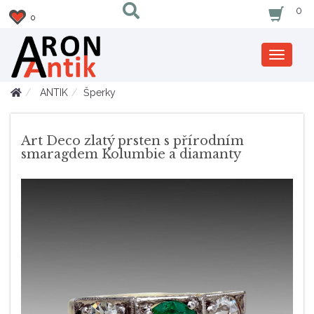
0
0
Zobrazi
nabidku
ANTIK
Šperky
Art Deco zlatý prsten s přírodním
smaragdem Kolumbie a diamanty