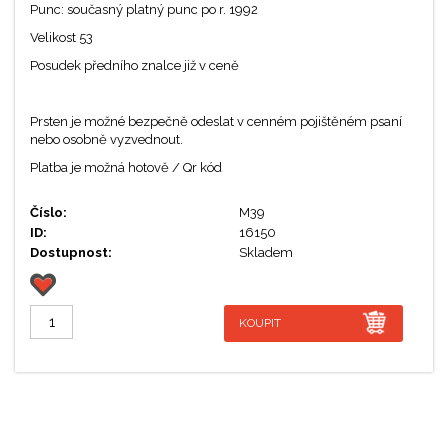
Punc: současný platný punc po r. 1992
Velikost 53
Posudek předního znalce již v ceně
Prsten je možné bezpečně odeslat v cenném pojištěném psaní
nebo osobně vyzvednout.
Platba je možná hotově / Qr kód
Číslo:
M39
ID:
16150
Dostupnost:
Skladem
KOUPIT