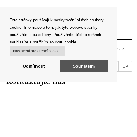
Tyto stránky používají k poskytování služeb soubory
cookie. Informace o tom, jak tyto webové stránky
Newsletter
používáte, jsou sdíleny. Používáním těchto stránek
souhlasíte s použitím souboru cookie.
Zadejte prosím vaší emailovou adresu pro zasílání novinek z
Nastavení preferencí cookies
našeho shopu.
VáĹˇ
Odmítnout
Souhlasím
OK
email
Kontaktujte nás
ARON ANTIK
Brodce 49, 257 41 Týnec nad Sázavou
telefon: +420 606 302 700
E-mail:
info@aron-antik.cz
IČO: 69560919
Odkazy