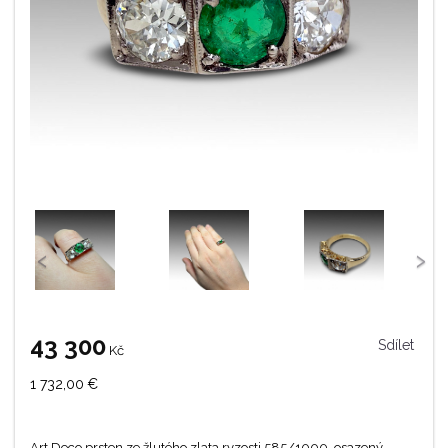
‹
›
43 300
Sdílet
Kč
1 732,00
€
Art Deco prsten ze žlutého zlata ryzosti 585/1000, osazený