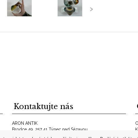
›
Kontaktujte nás
ARON ANTIK
O
Brodce 49, 257 41 Týnec nad Sázavou
K
telefon: +420 606 302 700
O