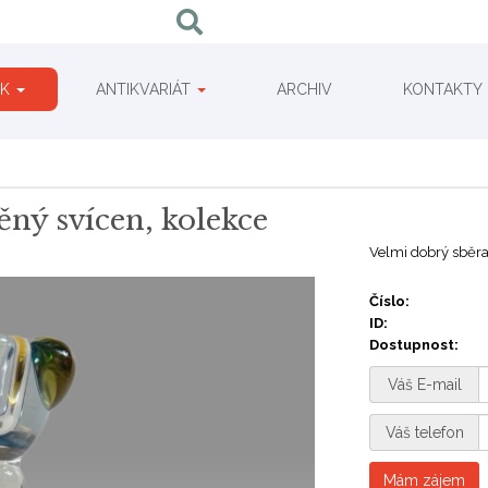
IK
ANTIKVARIÁT
ARCHIV
KONTAKTY
ěný svícen, kolekce
Velmi dobrý sběrat
Číslo:
ID:
Dostupnost:
Váš E-mail
Váš telefon
Mám zájem