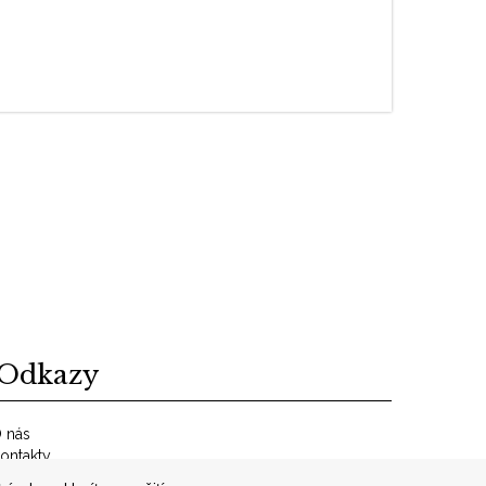
Odkazy
 nás
ontakty
bchodní podmínky