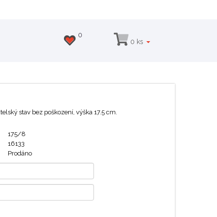
0
0 ks
elský stav bez poškození, výška 17.5 cm.
175/8
16133
Prodáno