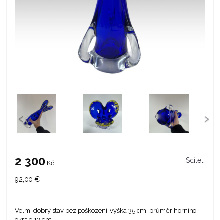
‹
›
2 300
Sdílet
Kč
92,00
€
Velmi dobrý stav bez poškození, výška 35 cm, průměr horního
okraje 12 cm.