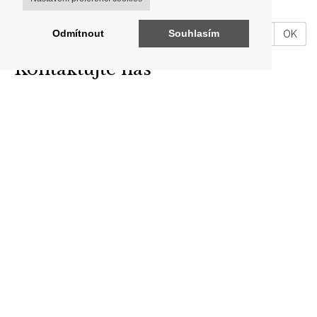
našeho shopu.
VáĹˇ
Odmítnout
Souhlasím
OK
email
Kontaktujte nás
ARON ANTIK
Brodce 49, 257 41 Týnec nad Sázavou
telefon: +420 606 302 700
E-mail:
info@aron-antik.cz
IČO: 69560919
Odkazy
O nás
Kontakty
Obchodní podmínky
ARCHIV
Puncovní značky
Zápůjčka zboží