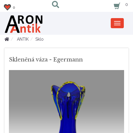
0
0
Zobrazi
nabidku
ANTIK
Sklo
Skleněná váza - Egermann