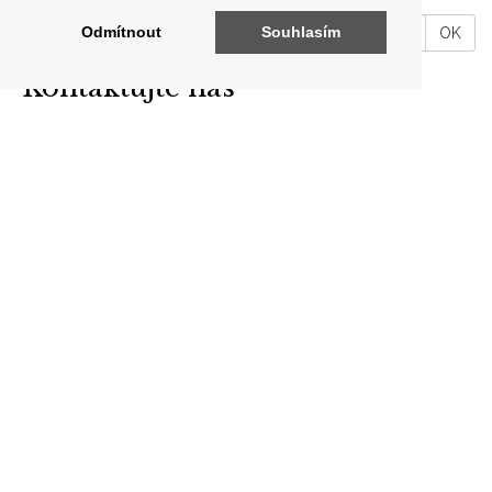
VáĹˇ
Odmítnout
Souhlasím
OK
email
Kontaktujte nás
ARON ANTIK
Brodce 49, 257 41 Týnec nad Sázavou
telefon: +420 606 302 700
E-mail:
info@aron-antik.cz
IČO: 69560919
Odkazy
O nás
Kontakty
Obchodní podmínky
ARCHIV
Puncovní značky
Zápůjčka zboží
Dodej zboží