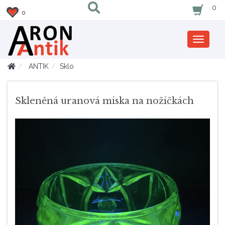
0
0
Zobrazi
nabidku
ANTIK
Sklo
Skleněná uranová miska na nožičkách