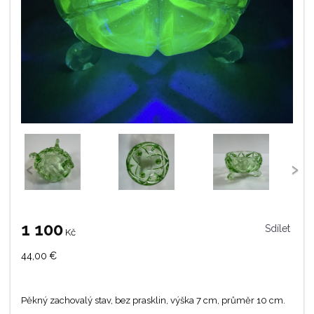
‹
›
1 100
Sdílet
Kč
44,00
€
Pěkný zachovalý stav, bez prasklin, výška 7 cm, průměr 10 cm.