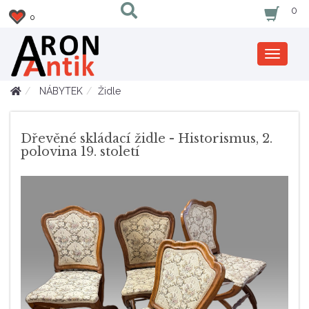
0
0
Zobrazi
nabidku
NÁBYTEK
Židle
Dřevěné skládací židle - Historismus, 2.
polovina 19. století