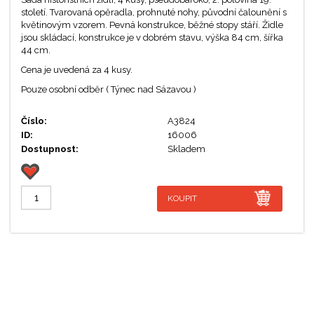
století. Tvarovaná opěradla, prohnuté nohy, původní čalounění s
květinovým vzorem. Pevná konstrukce, běžné stopy stáří. Židle
jsou skládací, konstrukce je v dobrém stavu, výška 84 cm, šířka
44 cm.
Cena je uvedená za 4 kusy.
Pouze osobní odběr ( Týnec nad Sázavou )
Číslo:
A3824
ID:
16006
Dostupnost:
Skladem
KOUPIT