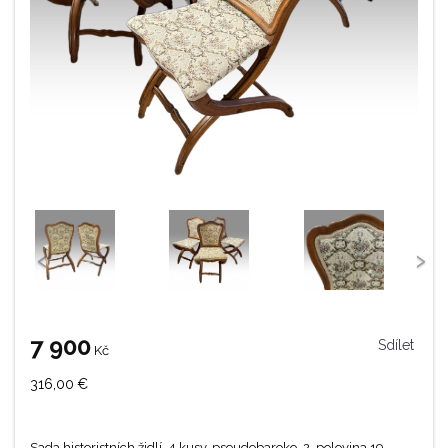
‹
›
7 900
Sdílet
Kč
316,00
€
Sada historistních židlí, 4 kusy, pseudobaroko, 2. polovina 19.