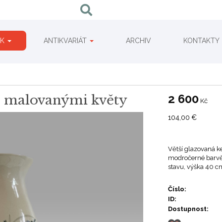
IK
ANTIKVARIÁT
ARCHIV
KONTAKTY
2 600
ě malovanými květy
Kč
104,00
€
Větší glazovaná 
modročerné barvě
stavu, výška 40 c
Číslo:
ID:
Dostupnost: