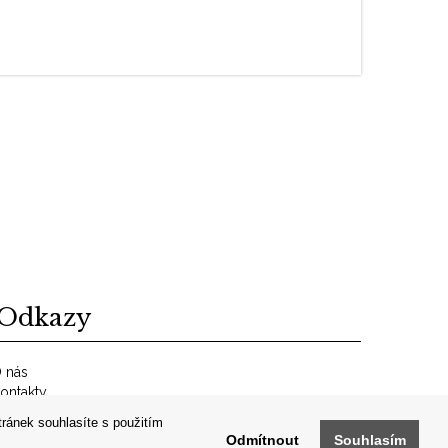
Odkazy
 nás
ontakty
bchodní podmínky
tránek souhlasíte s použitím
RCHIV
Odmítnout
Souhlasím