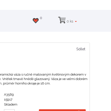
0
0 ks
Sdílet
keramická váza s ručně malovaným květinovým dekorem v
. Vnitřek tmavě hnědě glazovaný. Váza je ve velmi dobrém
m, průměr horního okraje je 16 cm.
A3569
15917
Skladem