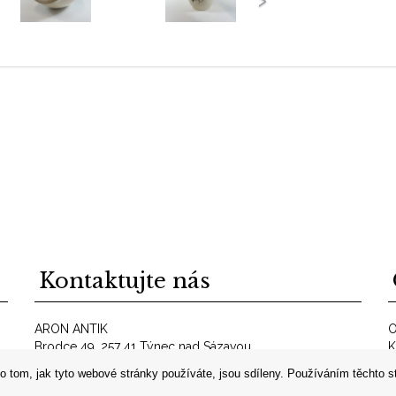
Kontaktujte nás
ARON ANTIK
O
Brodce 49, 257 41 Týnec nad Sázavou
K
telefon: +420 606 302 700
O
o tom, jak tyto webové stránky používáte, jsou sdíleny. Používáním těchto s
E-mail:
info@aron-antik.cz
A