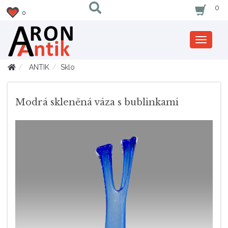
0
0
Zobrazi
nabidku
ANTIK
Sklo
Modrá skleněná váza s bublinkami