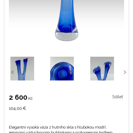
‹
›
2 600
Sdílet
Kč
104,00
€
Elegantní vysoká váza z hutního skla s hlubokou modří,
jemnými vzduchovými bublinkami a roztvoreným hrdlem.