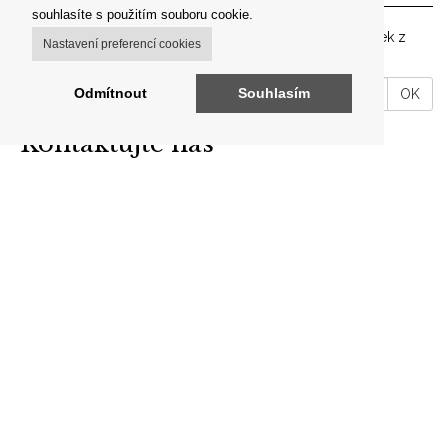
souhlasíte s použitím souboru cookie.
Zadejte prosím vaší emailovou adresu pro zasílání novinek z
Nastavení preferencí cookies
našeho shopu.
VáĹˇ
Odmítnout
Souhlasím
OK
email
Kontaktujte nás
ARON ANTIK
Brodce 49, 257 41 Týnec nad Sázavou
telefon: +420 606 302 700
E-mail:
info@aron-antik.cz
IČO: 69560919
Odkazy
O nás
Kontakty
Obchodní podmínky
ARCHIV