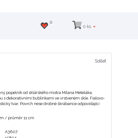
0
0 ks
Sdílet
ěný popelník od sklářského mistra Milana Meteláka,
u s dekorativními bublinkami ve vrstveném skle. Fialovo-
astický tvar. Povrch nese drobné škrábance odpovídající
 cm / průměr 11 cm
A3607
15894