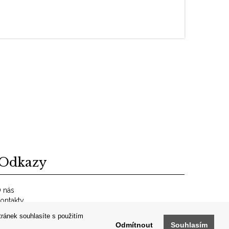
Odkazy
 nás
ontakty
bchodní podmínky
tránek souhlasíte s použitím
RCHIV
Odmítnout
Souhlasím