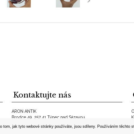
Kontaktujte nás
ARON ANTIK
O
Brodce 49, 257 41 Týnec nad Sázavou
K
telefon: +420 606 302 700
O
o tom, jak tyto webové stránky používáte, jsou sdíleny. Používáním těchto s
E-mail:
info@aron-antik.cz
A