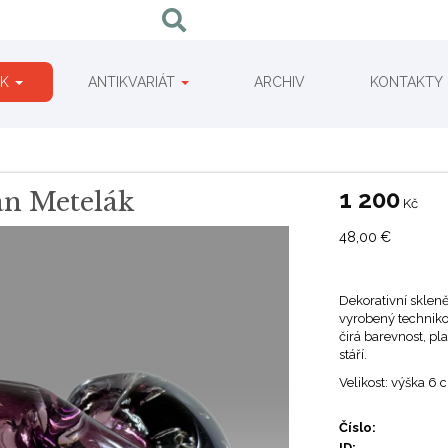
IK
ANTIKVARIÁT
ARCHIV
KONTAKTY
1 200
an Metelák
Kč
48,00
€
Dekorativní sklen
vyrobený techniko
čirá barevnost, pl
stáří.
Velikost: výška 6
Číslo:
ID: