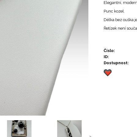
Elegantní, modern
Punc kozel.
Délka bez ouška j
Řetízek není součas
Číslo:
ID:
Dostupnost:
›