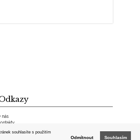
Odkazy
 nás
ontakty
bchodní podmínky
tránek souhlasíte s použitím
RCHIV
Odmítnout
Souhlasím