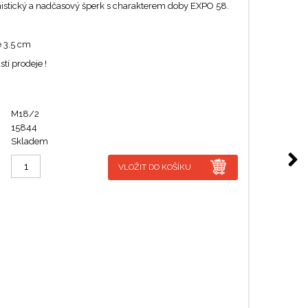
istický a nadčasový šperk s charakterem doby EXPO 58.
e 3.5 cm
tí prodeje !
M18/2
15844
Skladem
VLOŽIT DO KOŠÍKU