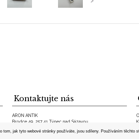
Kontaktujte nás
ARON ANTIK
O
Brodce 49, 257 41 Týnec nad Sázavou
K
telefon: +420 606 302 700
O
o tom, jak tyto webové stránky používáte, jsou sdíleny. Používáním těchto s
E-mail:
info@aron-antik.cz
A