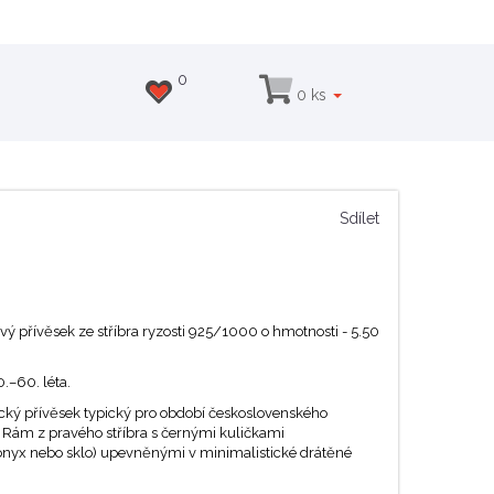
0
0 ks
Sdílet
ý přívěsek ze stříbra ryzosti 925/1000 o hmotnosti - 5.50
.–60. léta.
ký přívěsek typický pro období československého
. Rám z pravého stříbra s černými kuličkami
nyx nebo sklo) upevněnými v minimalistické drátěné