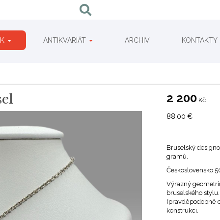
IK
ANTIKVARIÁT
ARCHIV
KONTAKTY
2 200
sel
Kč
88,00
€
Bruselský designov
gramů.
Československo 50
Výrazný geometric
bruselského stylu
(pravděpodobně o
konstrukci.