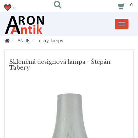
0
0
Zobrazi
nabidku
ANTIK
Lustry, lampy
Skleněná designová lampa - Štěpán
Tabery