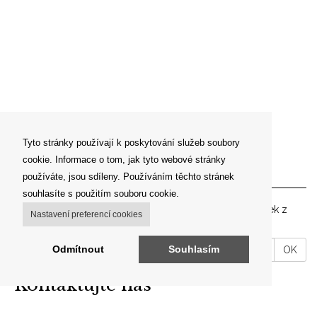
Tyto stránky používají k poskytování služeb soubory
cookie. Informace o tom, jak tyto webové stránky
Newsletter
používáte, jsou sdíleny. Používáním těchto stránek
souhlasíte s použitím souboru cookie.
Zadejte prosím vaší emailovou adresu pro zasílání novinek z
Nastavení preferencí cookies
našeho shopu.
VáĹˇ
Odmítnout
Souhlasím
OK
email
Kontaktujte nás