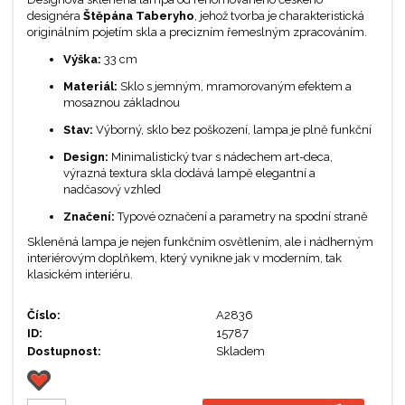
designéra
Štěpána Taberyho
, jehož tvorba je charakteristická
originálním pojetím skla a precizním řemeslným zpracováním.
Výška:
33 cm
Materiál:
Sklo s jemným, mramorovaným efektem a
mosaznou základnou
Stav:
Výborný, sklo bez poškození, lampa je plně funkční
Design:
Minimalistický tvar s nádechem art-deca,
výrazná textura skla dodává lampě elegantní a
nadčasový vzhled
Značení:
Typové označení a parametry na spodní straně
Skleněná lampa je nejen funkčním osvětlením, ale i nádherným
interiérovým doplňkem, který vynikne jak v moderním, tak
klasickém interiéru.
Číslo:
A2836
ID:
15787
Dostupnost:
Skladem