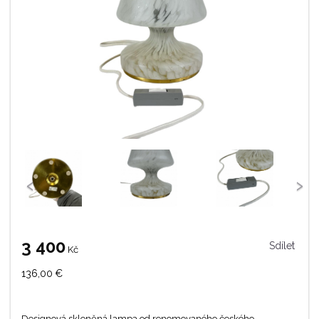
‹
›
3 400
Sdílet
Kč
136,00
€
Designová skleněná lampa od renomovaného českého