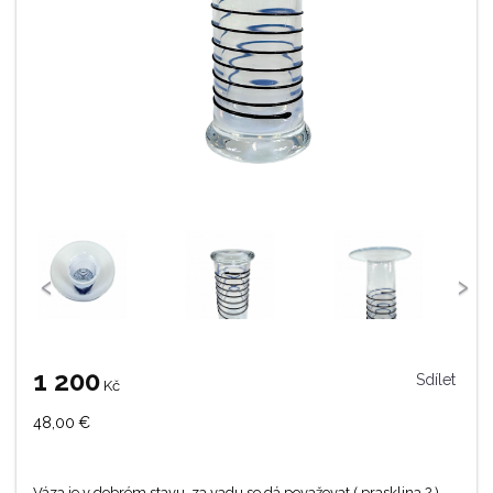
‹
›
1 200
Sdílet
Kč
48,00
€
Váza je v dobrém stavu, za vadu se dá považovat ( prasklina ? )