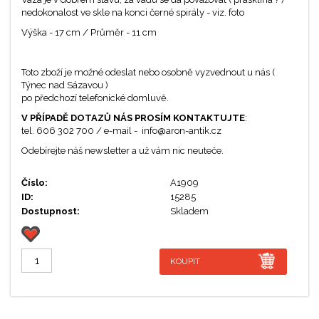
nedokonalost ve skle na konci černé spirály - viz. foto
Výška - 17 cm / Průměr - 11 cm
Toto zboží je možné odeslat nebo osobně vyzvednout u nás (
Týnec nad Sázavou )
po předchozí telefonické domluvě.
V PŘÍPADĚ DOTAZŮ NÁS PROSÍM KONTAKTUJTE
:
tel. 606 302 700 / e-mail - info@aron-antik.cz
Odebírejte náš newsletter a už vám nic neuteče.
Číslo:
A1909
ID:
15285
Dostupnost:
Skladem
KOUPIT