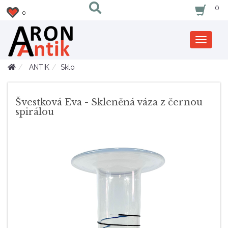
0
0
Zobrazi
nabidku
ANTIK
Sklo
Švestková Eva - Skleněná váza z černou
spirálou