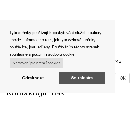
Tyto stránky používají k poskytování služeb soubory
cookie. Informace o tom, jak tyto webové stránky
Newsletter
používáte, jsou sdíleny. Používáním těchto stránek
souhlasíte s použitím souboru cookie.
Zadejte prosím vaší emailovou adresu pro zasílání novinek z
Nastavení preferencí cookies
našeho shopu.
VáĹˇ
Odmítnout
Souhlasím
OK
email
Kontaktujte nás
ARON ANTIK
Brodce 49, 257 41 Týnec nad Sázavou
telefon: +420 606 302 700
E-mail:
info@aron-antik.cz
IČO: 69560919