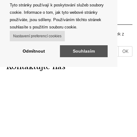
Tyto stránky používají k poskytování služeb soubory
cookie. Informace o tom, jak tyto webové stránky
Newsletter
používáte, jsou sdíleny. Používáním těchto stránek
souhlasíte s použitím souboru cookie.
Zadejte prosím vaší emailovou adresu pro zasílání novinek z
Nastavení preferencí cookies
našeho shopu.
VáĹˇ
Odmítnout
Souhlasím
OK
email
Kontaktujte nás
ARON ANTIK
Brodce 49, 257 41 Týnec nad Sázavou
telefon: +420 606 302 700
E-mail:
info@aron-antik.cz
IČO: 69560919
Odkazy