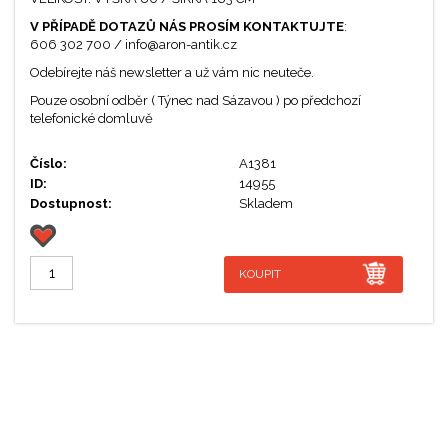
V PŘÍPADĚ DOTAZŮ NÁS PROSÍM KONTAKTUJTE
:
606 302 700 / info@aron-antik.cz
Odebírejte náš newsletter a už vám nic neuteče.
Pouze osobní odběr ( Týnec nad Sázavou ) po předchozí
telefonické domluvě
Číslo:
A1381
ID:
14955
Dostupnost:
Skladem
KOUPIT