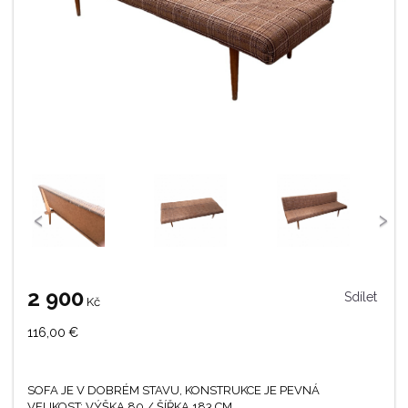
‹
›
2 900
Sdílet
Kč
116,00
€
SOFA JE V DOBRÉM STAVU, KONSTRUKCE JE PEVNÁ
VELIKOST: VÝŠKA 80 / ŠÍŘKA 183 CM