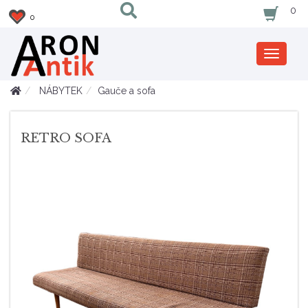
0
0
Zobrazi
nabidku
NÁBYTEK
Gauče a sofa
RETRO SOFA