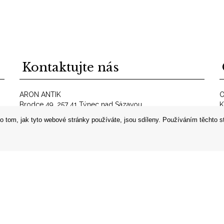
Kontaktujte nás
ARON ANTIK
O
Brodce 49, 257 41 Týnec nad Sázavou
K
telefon: +420 606 302 700
O
o tom, jak tyto webové stránky používáte, jsou sdíleny. Používáním těchto s
E-mail:
info@aron-antik.cz
A
IČO: 69560919
P
Z
D
N
by 1K Design
Reklamní předměty
Reklamní plachty
Reklamní propisk