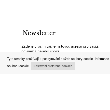
Newsletter
Zadejte prosím vaší emailovou adresu pro zasílání
novinek z našeho shopu.
VáĹˇ
Tyto stránky používají k poskytování služeb soubory cookie. Informace 
OK
email
souboru cookie.
Nastavení preferencí cookies
© 2018 1K Design s.r.o.
WebDesign, e-SHOP & hosting 