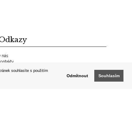
Odkazy
 nás
ontakty
bchodní podmínky
tránek souhlasíte s použitím
RCHIV
Odmítnout
Souhlasím
uncovní značky
ápůjčka zboží
odej zboží
ÁVŠTĚVA SKLADU
y
Partneři