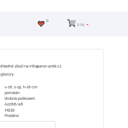
0
0 ks
 ohledně zboží na info@aron-antik.cz
glazúry.
v-18, š-19, h-18 cm
porcelán
drobná poškození
A2288/46
11939
Prodáno