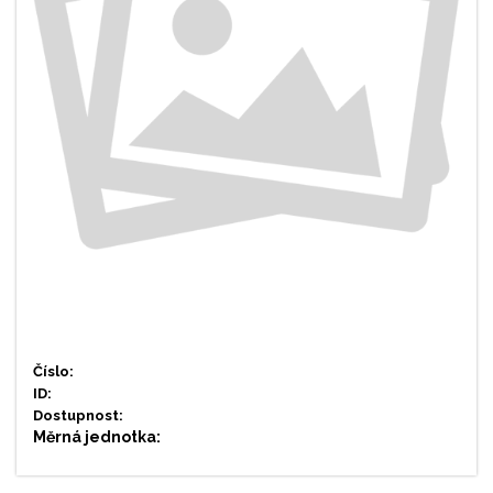
Číslo:
ID:
Dostupnost:
Měrná jednotka: