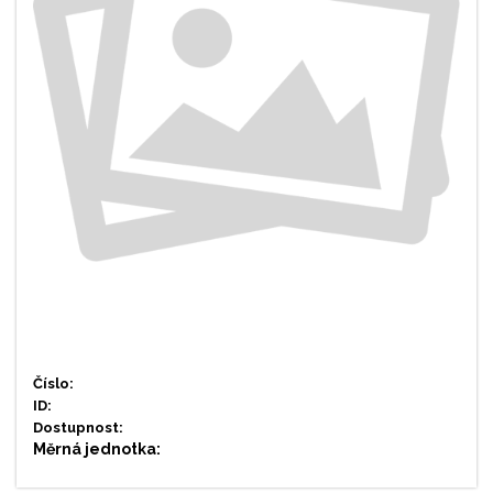
Číslo:
ID:
Dostupnost:
Měrná jednotka: