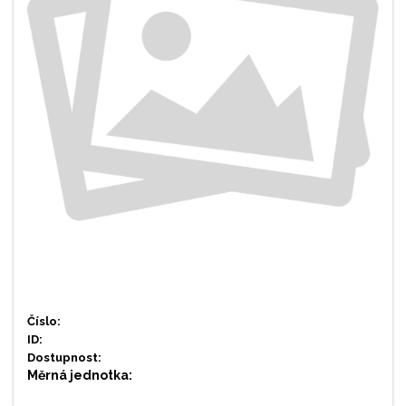
Číslo:
ID:
Dostupnost:
Měrná jednotka: