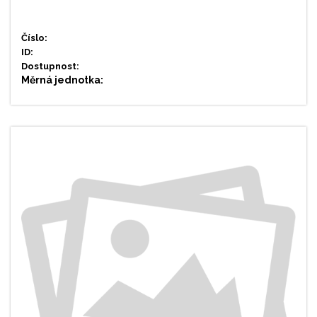
Číslo:
ID:
Dostupnost:
Měrná jednotka: