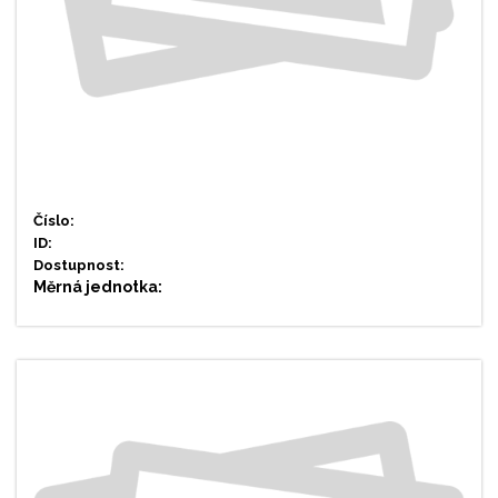
Číslo:
ID:
Dostupnost:
Měrná jednotka: