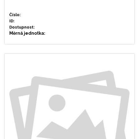
Číslo:
ID:
Dostupnost:
Měrná jednotka: