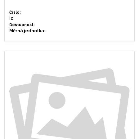
Číslo:
ID:
Dostupnost:
Měrná jednotka: