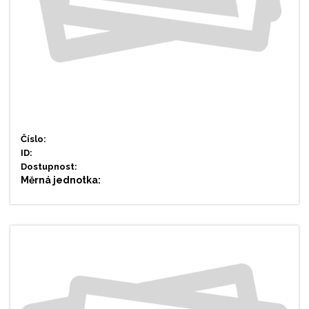
Číslo:
ID:
Dostupnost:
Měrná jednotka: