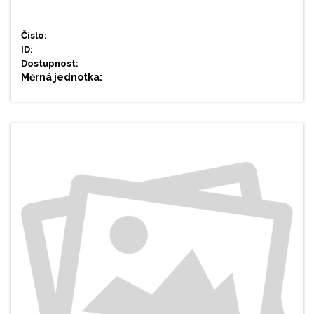
Číslo:
ID:
Dostupnost:
Měrná jednotka: