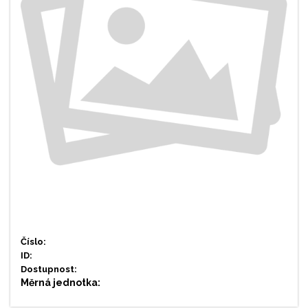
Číslo:
ID:
Dostupnost:
Měrná jednotka: