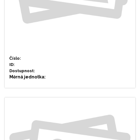
Číslo:
ID:
Dostupnost:
Měrná jednotka: