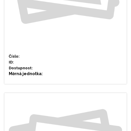
Číslo:
ID:
Dostupnost:
Měrná jednotka: