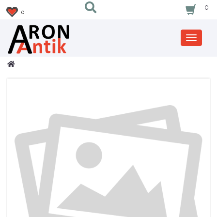
0
0
Zobrazi
nabidku