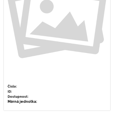
Číslo:
ID:
Dostupnost:
Měrná jednotka: