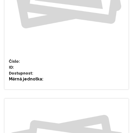
Číslo:
ID:
Dostupnost:
Měrná jednotka: