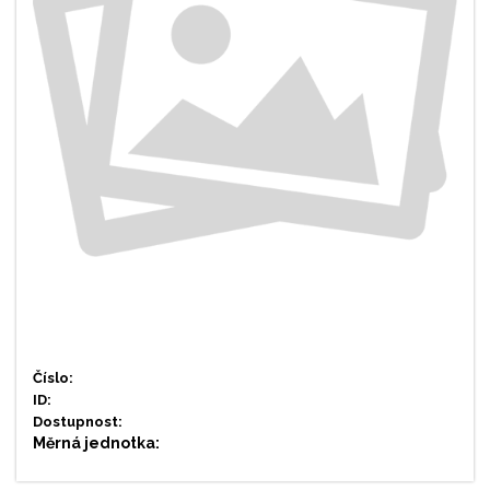
Číslo:
ID:
Dostupnost:
Měrná jednotka: