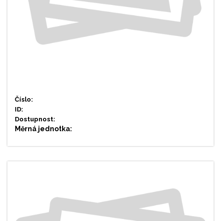
Číslo:
ID:
Dostupnost:
Měrná jednotka: