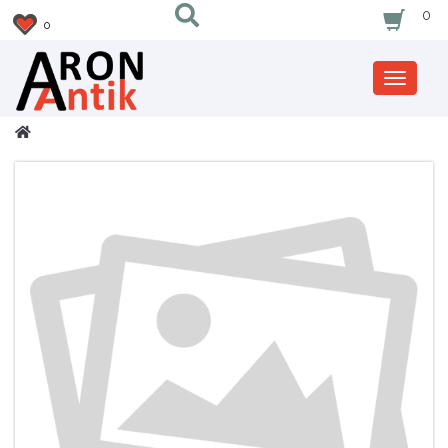
0
0
Zobrazi
nabidku