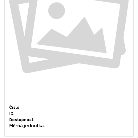
Číslo:
ID:
Dostupnost:
Měrná jednotka: