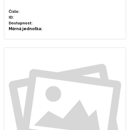
Číslo:
ID:
Dostupnost:
Měrná jednotka: