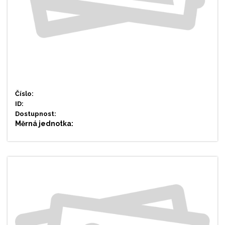
Číslo:
ID:
Dostupnost:
Měrná jednotka: