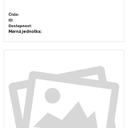
Číslo:
ID:
Dostupnost:
Měrná jednotka: