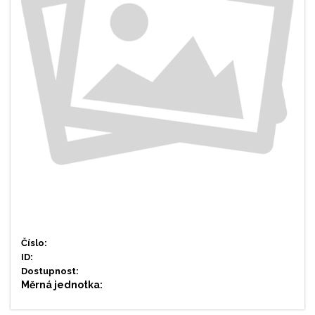
Číslo:
ID:
Dostupnost:
Měrná jednotka: