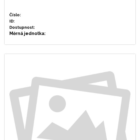
Číslo:
ID:
Dostupnost:
Měrná jednotka: