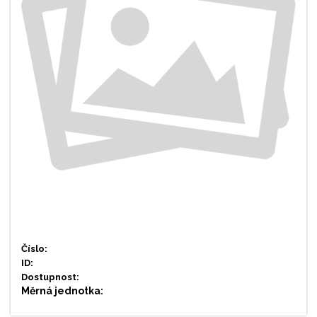
Číslo:
ID:
Dostupnost:
Měrná jednotka: