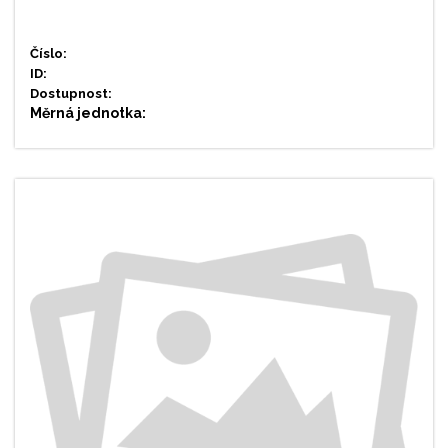
Číslo:
ID:
Dostupnost:
Měrná jednotka: