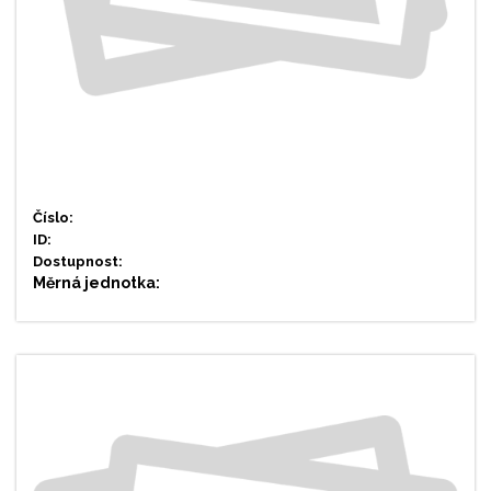
Číslo:
ID:
Dostupnost:
Měrná jednotka: