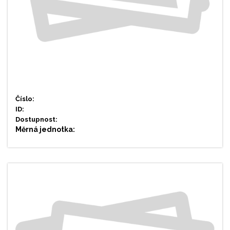
Číslo:
ID:
Dostupnost:
Měrná jednotka: