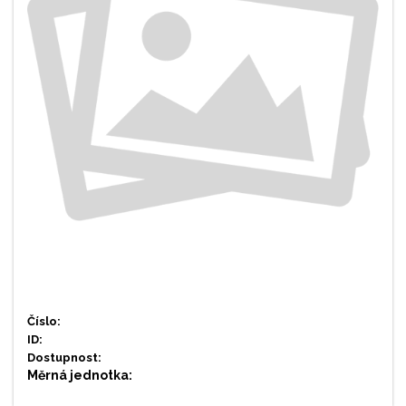
Číslo:
ID:
Dostupnost:
Měrná jednotka: