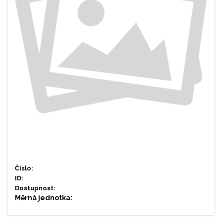
Číslo:
ID:
Dostupnost:
Měrná jednotka: