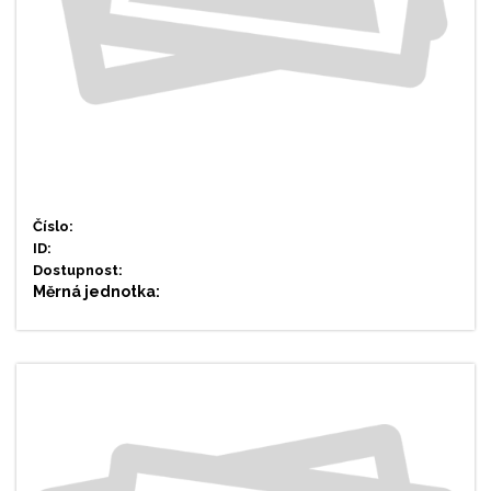
Číslo:
ID:
Dostupnost:
Měrná jednotka: