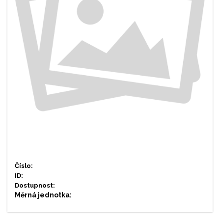
Číslo:
ID:
Dostupnost:
Měrná jednotka: