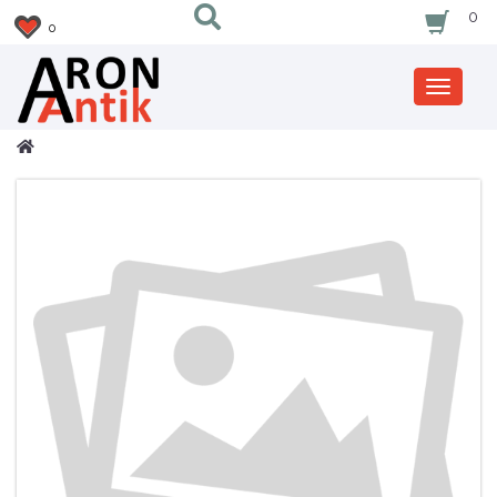
0
0
Zobrazi
nabidku