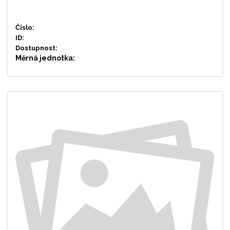
Číslo:
ID:
Dostupnost:
Měrná jednotka: