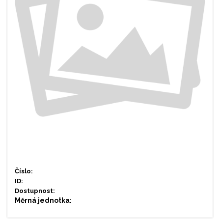
Číslo:
ID:
Dostupnost:
Měrná jednotka: