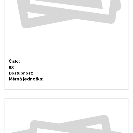
Číslo:
ID:
Dostupnost:
Měrná jednotka: