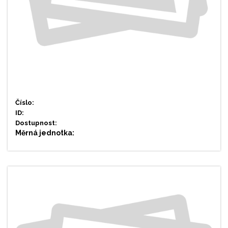
Číslo:
ID:
Dostupnost:
Měrná jednotka: