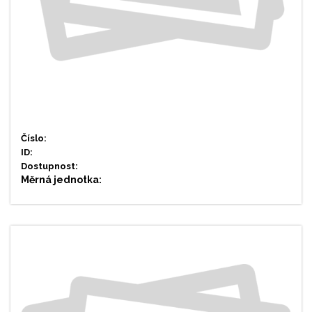
Číslo:
ID:
Dostupnost:
Měrná jednotka: