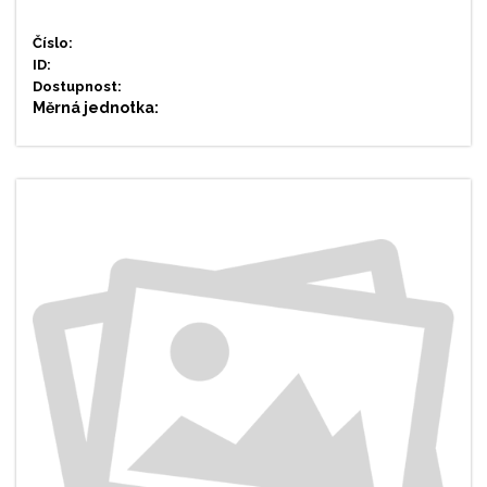
Číslo:
ID:
Dostupnost:
Měrná jednotka: