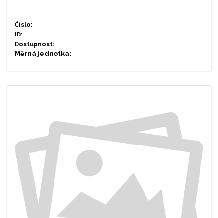
Číslo:
ID:
Dostupnost:
Měrná jednotka: