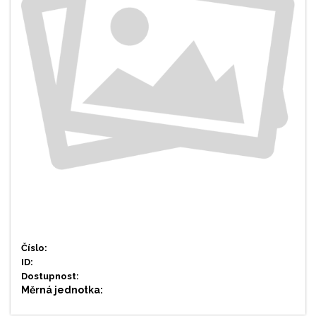
Číslo:
ID:
Dostupnost:
Měrná jednotka: