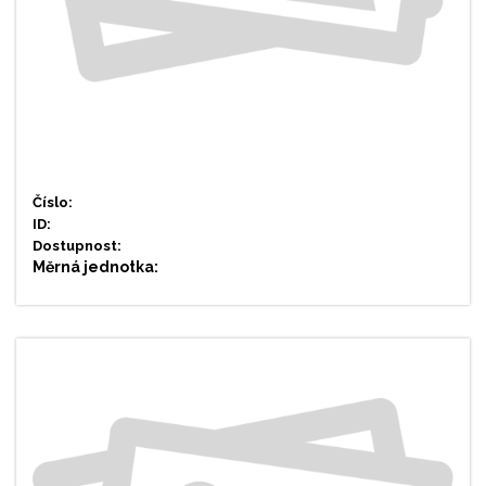
Číslo:
ID:
Dostupnost:
Měrná jednotka: