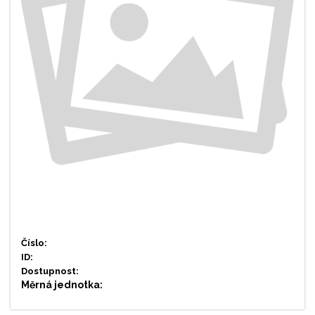
Číslo:
ID:
Dostupnost:
Měrná jednotka: