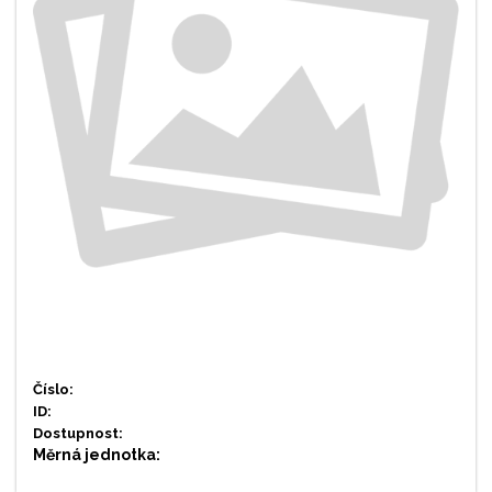
Číslo:
ID:
Dostupnost:
Měrná jednotka: