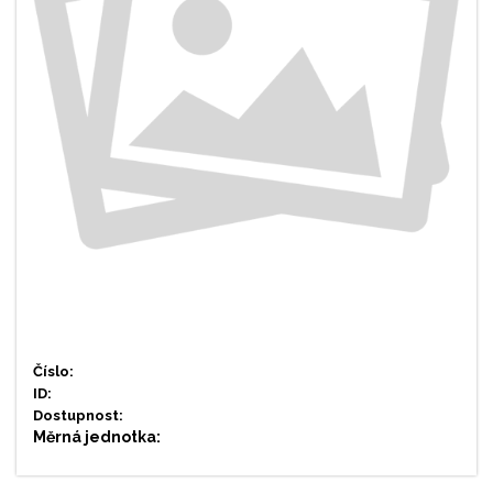
Číslo:
ID:
Dostupnost:
Měrná jednotka: