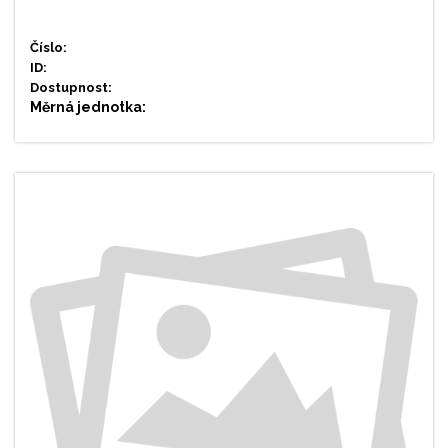
Číslo:
ID:
Dostupnost:
Měrná jednotka: