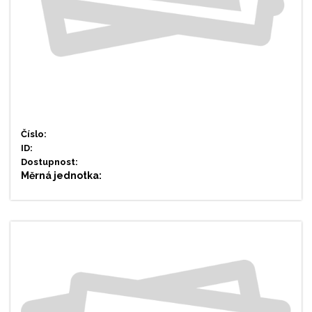
Číslo:
ID:
Dostupnost:
Měrná jednotka: