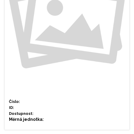
Číslo:
ID:
Dostupnost:
Měrná jednotka: