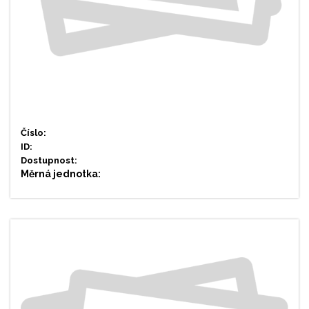
Číslo:
ID:
Dostupnost:
Měrná jednotka: