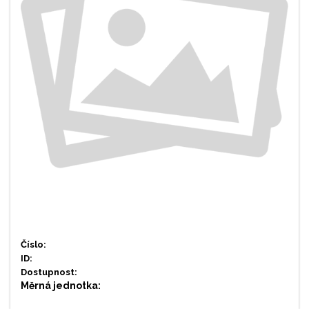
Číslo:
ID:
Dostupnost:
Měrná jednotka: