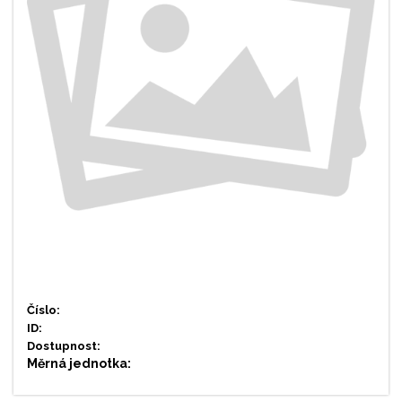
Číslo:
ID:
Dostupnost:
Měrná jednotka: