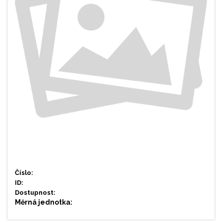
Číslo:
ID:
Dostupnost:
Měrná jednotka: