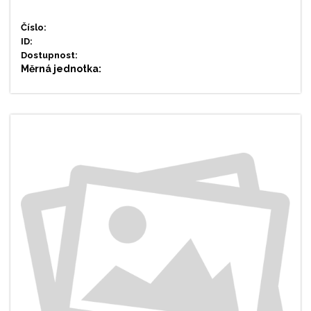
Číslo:
ID:
Dostupnost:
Měrná jednotka: