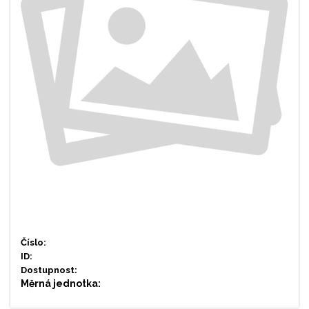
Číslo:
ID:
Dostupnost:
Měrná jednotka: