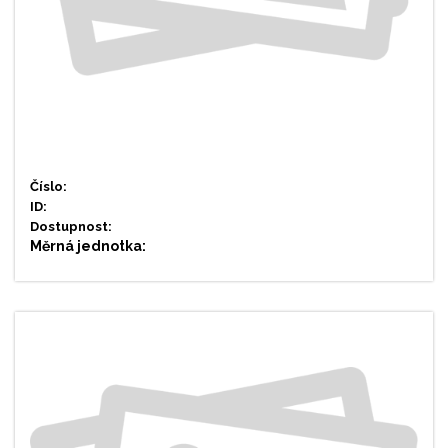
Číslo:
ID:
Dostupnost:
Měrná jednotka: