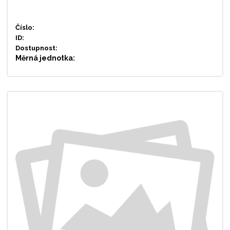
Číslo:
ID:
Dostupnost:
Měrná jednotka: