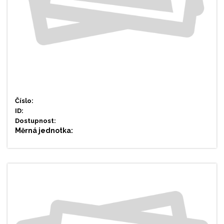
Číslo:
ID:
Dostupnost:
Měrná jednotka: