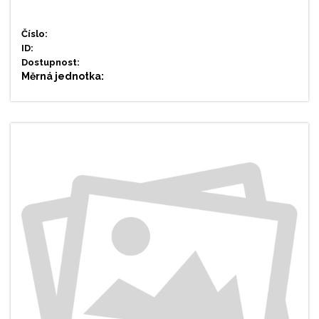
Číslo:
ID:
Dostupnost:
Měrná jednotka: