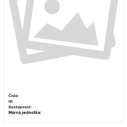
Číslo:
ID:
Dostupnost:
Měrná jednotka: