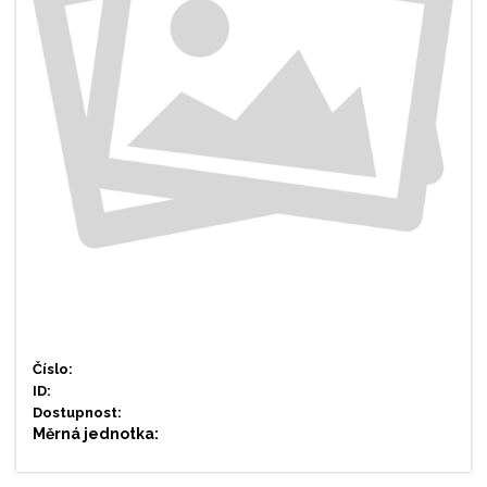
Číslo:
ID:
Dostupnost:
Měrná jednotka: