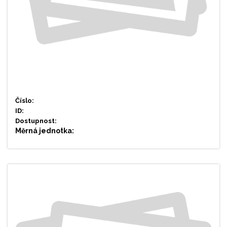
Číslo:
ID:
Dostupnost:
Měrná jednotka: