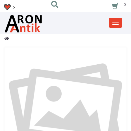
0
0
Zobrazi
nabidku