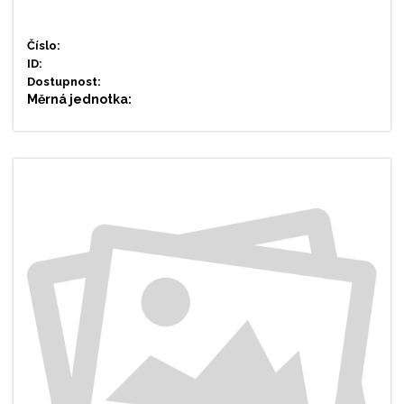
Číslo:
ID:
Dostupnost:
Měrná jednotka: