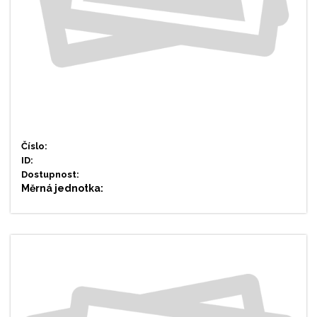
Číslo:
ID:
Dostupnost:
Měrná jednotka: