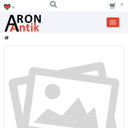
0
0
Zobrazi
nabidku