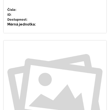
Číslo:
ID:
Dostupnost:
Měrná jednotka: