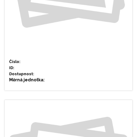
Číslo:
ID:
Dostupnost:
Měrná jednotka: