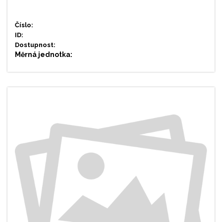
Číslo:
ID:
Dostupnost:
Měrná jednotka: