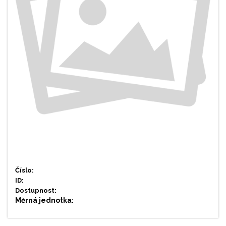
Číslo:
ID:
Dostupnost:
Měrná jednotka: