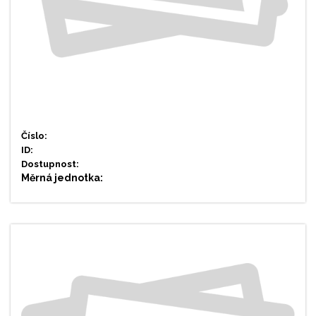
Číslo:
ID:
Dostupnost:
Měrná jednotka: