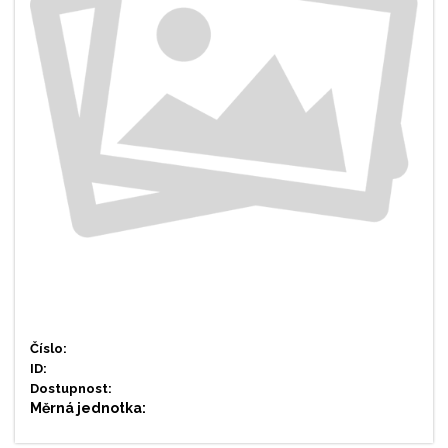
Číslo:
ID:
Dostupnost:
Měrná jednotka: