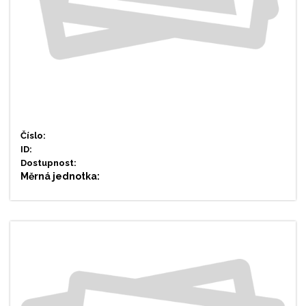
Číslo:
ID:
Dostupnost:
Měrná jednotka: