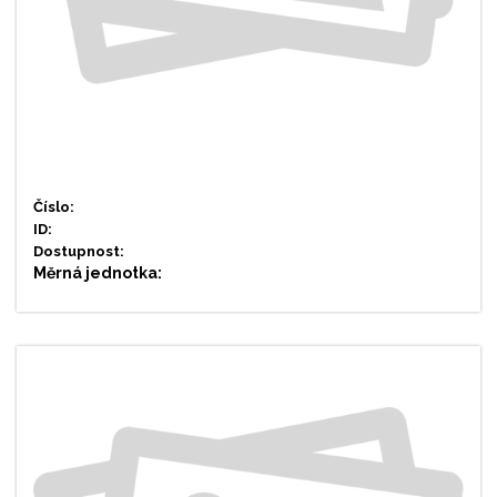
Číslo:
ID:
Dostupnost:
Měrná jednotka: