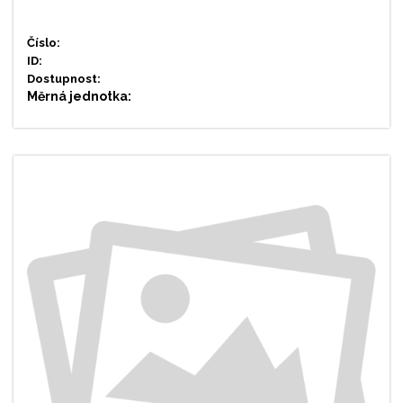
Číslo:
ID:
Dostupnost:
Měrná jednotka: