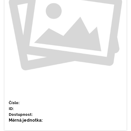
Číslo:
ID:
Dostupnost:
Měrná jednotka: