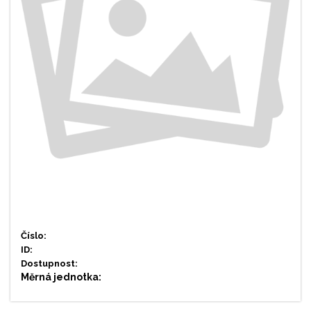
Číslo:
ID:
Dostupnost:
Měrná jednotka: