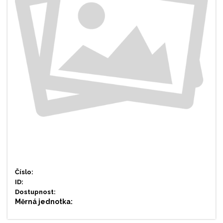
Číslo:
ID:
Dostupnost:
Měrná jednotka: