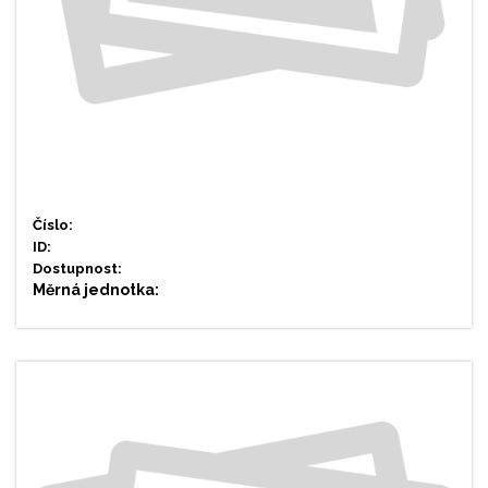
Číslo:
ID:
Dostupnost:
Měrná jednotka: