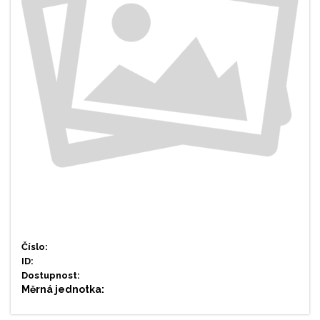
Číslo:
ID:
Dostupnost:
Měrná jednotka: