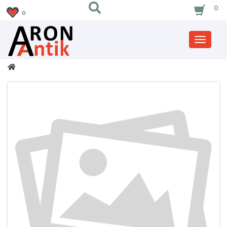
0
0
Zobrazi
nabidku