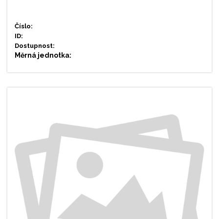
Číslo:
ID:
Dostupnost:
Měrná jednotka: