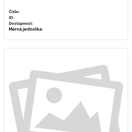
Číslo:
ID:
Dostupnost:
Měrná jednotka: