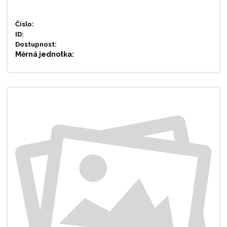
Číslo:
ID:
Dostupnost:
Měrná jednotka: