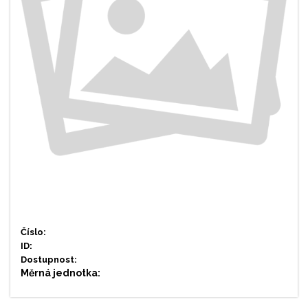
Číslo:
ID:
Dostupnost:
Měrná jednotka: