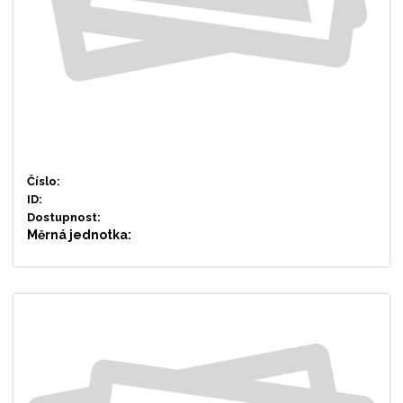
Číslo:
ID:
Dostupnost:
Měrná jednotka: