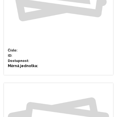
Číslo:
ID:
Dostupnost:
Měrná jednotka: