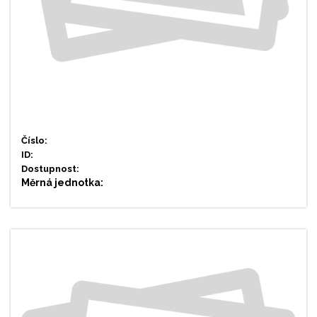
Číslo:
ID:
Dostupnost:
Měrná jednotka: