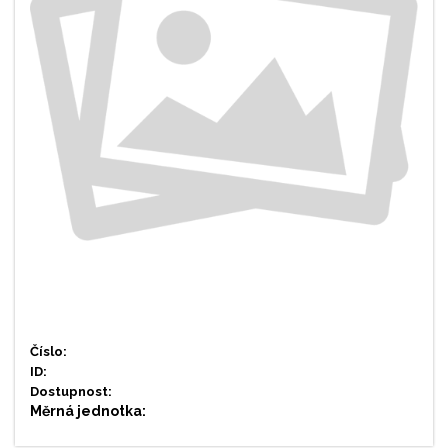
Číslo:
ID:
Dostupnost:
Měrná jednotka: