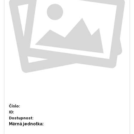
Číslo:
ID:
Dostupnost:
Měrná jednotka: