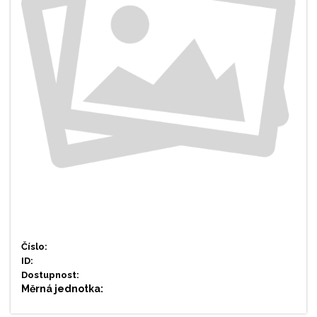
Číslo:
ID:
Dostupnost:
Měrná jednotka: