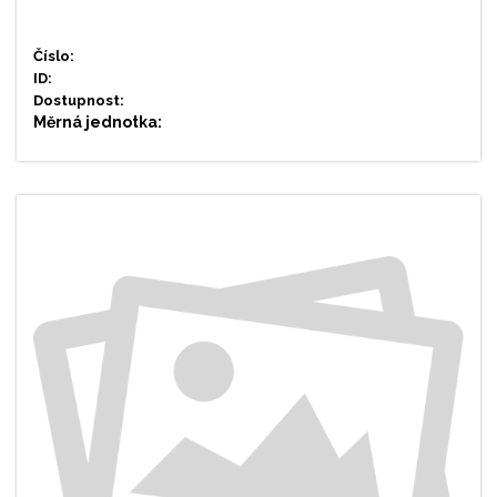
Číslo:
ID:
Dostupnost:
Měrná jednotka: