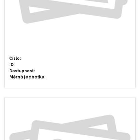
Číslo:
ID:
Dostupnost:
Měrná jednotka: