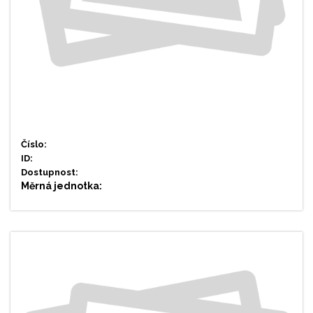
Číslo:
ID:
Dostupnost:
Měrná jednotka: